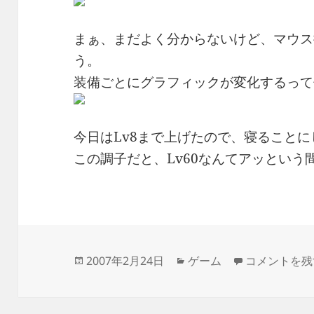
まぁ、まだよく分からないけど、マウス
う。
装備ごとにグラフィックが変化するって
今日はLv8まで上げたので、寝ることに
この調子だと、Lv60なんてアッとい
投
カ
ミュー 奇跡
2007年2月24日
ゲーム
コメントを残
稿
テ
日:
ゴ
リ