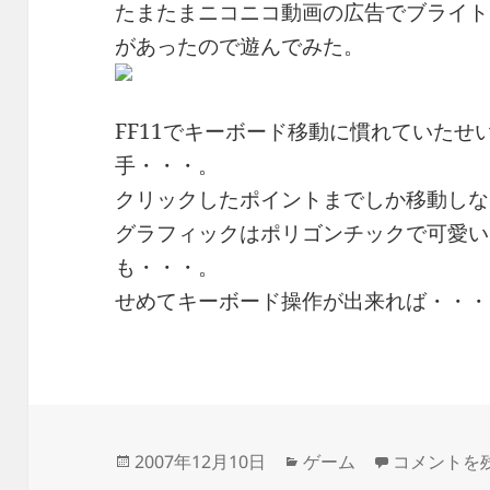
たまたまニコニコ動画の広告でブライト
があったので遊んでみた。
FF11でキーボード移動に慣れていたせ
手・・・。
クリックしたポイントまでしか移動しな
グラフィックはポリゴンチックで可愛い
も・・・。
せめてキーボード操作が出来れば・・・o
投
カ
ブライトシ
2007年12月10日
ゲーム
コメントを
稿
テ