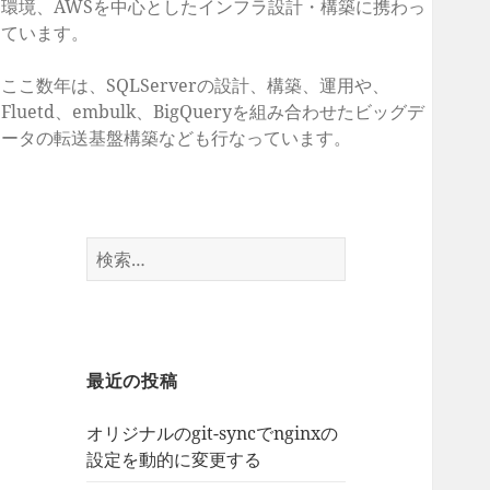
環境、AWSを中心としたインフラ設計・構築に携わっ
ています。
ここ数年は、SQLServerの設計、構築、運用や、
Fluetd、embulk、BigQueryを組み合わせたビッグデ
ータの転送基盤構築なども行なっています。
検
索:
最近の投稿
オリジナルのgit-syncでnginxの
設定を動的に変更する