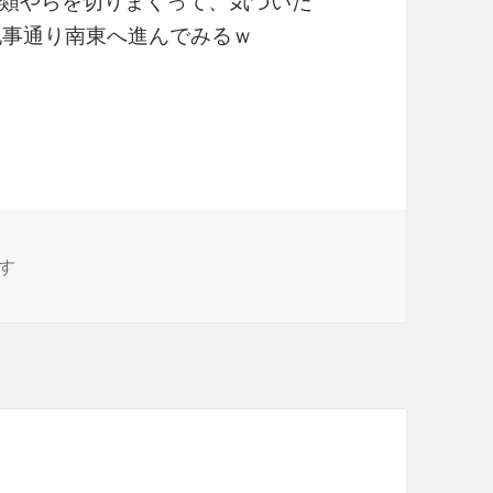
類やらを切りまくって、気づいた
記事通り南東へ進んでみるｗ
200以上の場所 に
す