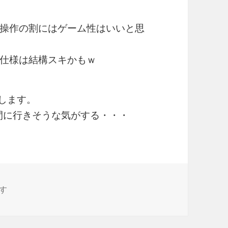
操作の割にはゲーム性はいいと思
仕様は結構スキかもｗ
します。
う間に行きそうな気がする・・・
の大地 に
す