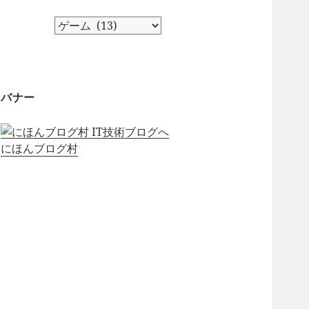
カ
テ
ゴ
リ
ー
バナー
にほんブログ村