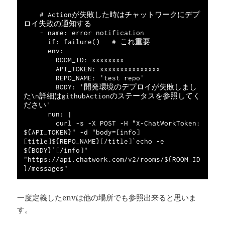
    # Actionが失敗した時はチャットワークにデプ
ロイ失敗の通知する

    - name: error notification

      if: failure()   # これ重要

      env:

        ROOM_ID: xxxxxxxx

        API_TOKEN: xxxxxxxxxxxxxxx

        REPO_NAME: 'test repo'

        BODY: '開発環境のデプロイが失敗しまし
た\n詳細はgithubActionのステータスを参照してく
ださい'

      run: |

        curl -s -X POST -H "X-ChatWorkToken: 
${API_TOKEN}" -d "body=[info]
[title]${REPO_NAME}[/title]`echo -e 
${BODY}`[/info]" 
"https://api.chatwork.com/v2/rooms/${ROOM_ID
一度定義したenvは他の場所でも参照出来ると思いま
す。