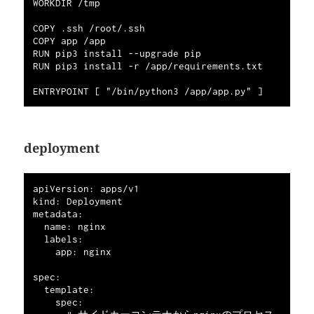
WORKDIR /tmp

COPY .ssh /root/.ssh

COPY app /app

RUN pip3 install --upgrade pip

RUN pip3 install -r /app/requirements.txt

deployment
apiVersion: apps/v1

kind: Deployment

metadata:

  name: nginx

  labels:

    app: nginx

spec:

  template:

    spec:
