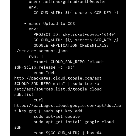
      uses: actions/gcloud/auth@master

      env:

        GCLOUD_AUTH: ${{ secrets.GCR_KEY }}

    - name: Upload to GCS

      env:

        PROJECT_ID: skyticket-devel-161401

        GCLOUD_AUTH: ${{ secrets.GCR_KEY }}

        GOOGLE_APPLICATION_CREDENTIALS: 
./service-account.json

      run: |

        export CLOUD_SDK_REPO="cloud-
sdk-$(lsb_release -c -s)"

        echo "deb 
http://packages.cloud.google.com/apt 
$CLOUD_SDK_REPO main" | sudo tee -a 
/etc/apt/sources.list.d/google-cloud-
sdk.list

        curl 
https://packages.cloud.google.com/apt/doc/ap
t-key.gpg | sudo apt-key add -

        sudo apt-get update

        sudo apt-get install google-cloud-
sdk

        echo ${GCLOUD_AUTH} | base64 --