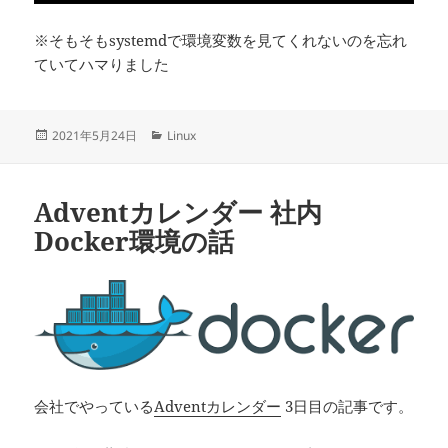
※そもそもsystemdで環境変数を見てくれないのを忘れ
ていてハマりました
投
カ
2021年5月24日
Linux
稿
テ
日:
ゴ
リ
Adventカレンダー 社内
ー
Docker環境の話
会社でやっている
Adventカレンダー
3日目の記事です。