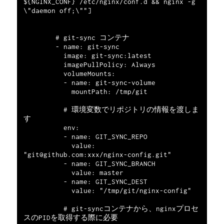
${NGINX_CONF} /etc/nginx/conf.d && nginx -g 
\"daemon off;\""]

        # git-sync コンテナ

        - name: git-sync

          image: git-sync:latest

          imagePullPolicy: Always

          volumeMounts:

          - name: git-sync-volume

            mountPath: /tmp/git

          # 環境変数でリポジトリの情報を渡しま
す

          env:

          - name: GIT_SYNC_REPO

            value: 
"git@github.com:xxx/nginx-config.git"

          - name: GIT_SYNC_BRANCH

            value: master

          - name: GIT_SYNC_DEST

            value: "/tmp/git/nginx-config"

          # git-syncコンテナから、nginxプロセ
スのPIDを取得する際に必要
