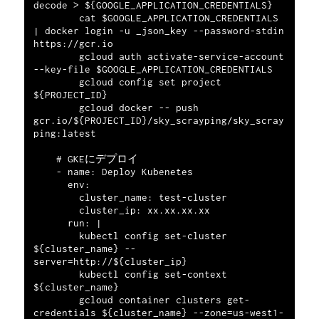
decode > ${GOOGLE_APPLICATION_CREDENTIALS}

        cat $GOOGLE_APPLICATION_CREDENTIALS 
| docker login -u _json_key --password-stdin 
https://gcr.io

        gcloud auth activate-service-account 
--key-file $GOOGLE_APPLICATION_CREDENTIALS

        gcloud config set project 
${PROJECT_ID}

        gcloud docker -- push 
gcr.io/${PROJECT_ID}/sky_scrayping/sky_scray
ping:latest

    # GKEにデプロイ

    - name: Deploy Kubenetes

      env:

        cluster_name: test-cluster

        cluster_ip: xx.xx.xx.xx

      run: |

        kubectl config set-cluster 
${cluster_name} --
server=http://${cluster_ip}

        kubectl config set-context 
${cluster_name}

        gcloud container clusters get-
credentials ${cluster_name} --zone=us-west1-