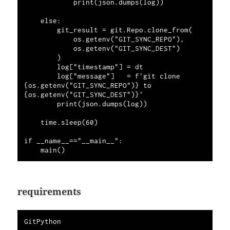
            print(json.dumps(log))

    else:

        git_result = git.Repo.clone_from(

            os.getenv("GIT_SYNC_REPO"),

            os.getenv("GIT_SYNC_DEST")

        )

        log["timestamp"] = dt

        log["message"]   = f'git clone 
{os.getenv("GIT_SYNC_REPO")} to 
{os.getenv("GIT_SYNC_DEST")}'

        print(json.dumps(log))

    time.sleep(60)

if __name__=="__main__":

requirements