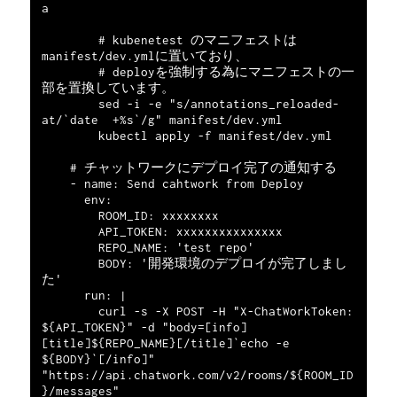
a

        # kubenetest のマニフェストは
manifest/dev.ymlに置いており、

        # deployを強制する為にマニフェストの一
部を置換しています。

        sed -i -e "s/annotations_reloaded-
at/`date  +%s`/g" manifest/dev.yml

        kubectl apply -f manifest/dev.yml

    # チャットワークにデプロイ完了の通知する

    - name: Send cahtwork from Deploy

      env:

        ROOM_ID: xxxxxxxx

        API_TOKEN: xxxxxxxxxxxxxxx

        REPO_NAME: 'test repo'

        BODY: '開発環境のデプロイが完了しまし
た'

      run: |

        curl -s -X POST -H "X-ChatWorkToken: 
${API_TOKEN}" -d "body=[info]
[title]${REPO_NAME}[/title]`echo -e 
${BODY}`[/info]" 
"https://api.chatwork.com/v2/rooms/${ROOM_ID
}/messages"
