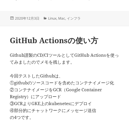
投
カ
2020年12月3日
Linux
,
Mac
,
インフラ
稿
テ
日:
ゴ
リ
GitHub Actionsの使い方
ー
Github謹製のCD/CIツールとしてGitHub Actionsを使っ
てみましたのでメモを残します。
今回テストしたGithubは、
①githubのソースコードを含めたコンテナイメージ化
②コンテナイメージをGCR（Google Container
Registry）にアップロード
③GCRよりGKE上のkubenetesにデプロイ
④部分的にチャットワークにメッセージ送信
の4つです。