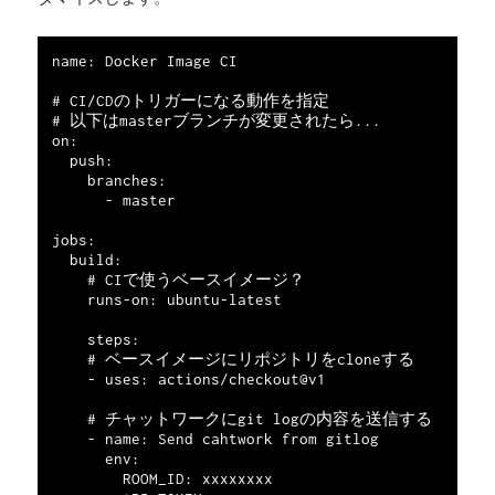
name: Docker Image CI

# CI/CDのトリガーになる動作を指定

# 以下はmasterブランチが変更されたら...

on:

  push:

    branches:

      - master

jobs:

  build:

    # CIで使うベースイメージ？

    runs-on: ubuntu-latest

    steps:

    # ベースイメージにリポジトリをcloneする 

    - uses: actions/checkout@v1

    # チャットワークにgit logの内容を送信する

    - name: Send cahtwork from gitlog

      env:

        ROOM_ID: xxxxxxxx
