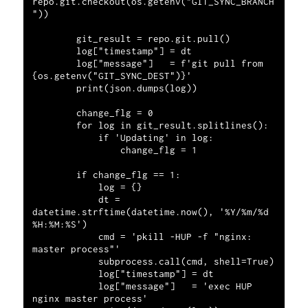
repo.git.checkout(os.getenv("GIT_SYNC_BRANCH
"))

        git_result = repo.git.pull()

        log["timestamp"] = dt

        log["message"]   = f'git pull from 
{os.getenv("GIT_SYNC_DEST")}'

        print(json.dumps(log))

        change_flg = 0

        for log in git_result.splitlines():

            if 'Updating' in log:

                change_flg = 1

        if change_flg == 1:

            log = {}

            dt = 
datetime.strftime(datetime.now(), '%Y/%m/%d 
%H:%M:%S')

            cmd = 'pkill -HUP -f "nginx: 
master process"'

            subprocess.call(cmd, shell=True)

            log["timestamp"] = dt

            log["message"]   = 'exec HUP 
nginx master process'
