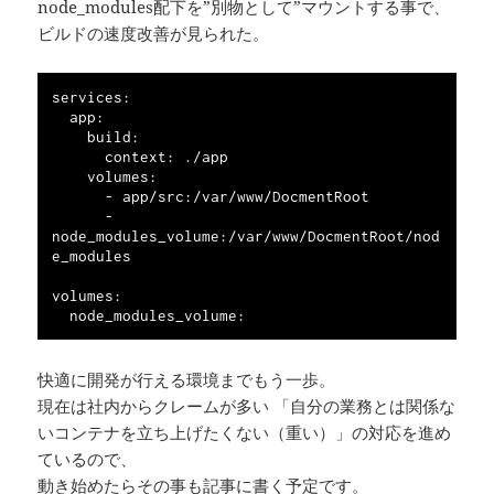
node_modules配下を”別物として”マウントする事で、
ビルドの速度改善が見られた。
services:

  app:

    build:

      context: ./app

    volumes:

      - app/src:/var/www/DocmentRoot

      - 
node_modules_volume:/var/www/DocmentRoot/nod
e_modules

volumes:

快適に開発が行える環境までもう一歩。
現在は社内からクレームが多い 「自分の業務とは関係な
いコンテナを立ち上げたくない（重い）」の対応を進め
ているので、
動き始めたらその事も記事に書く予定です。