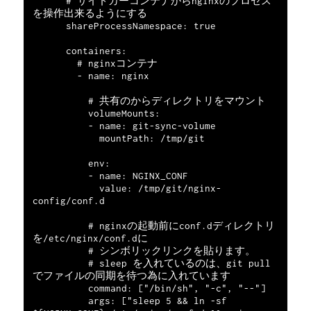
      # サイドカーコンテナからnginxのプロセス
を操作出来るようにする

      shareProcessNamespace: true

      containers:

        # nginxコンテナ

        - name: nginx

          # 共有のからディレクトリをマウント

          volumeMounts:

          - name: git-sync-volume

            mountPath: /tmp/git

          env:

          - name: NGINX_CONF

            value: /tmp/git/nginx-
config/conf.d

          # nginxの起動前にconf.dディレクトリ
を/etc/nginx/conf.dに

          # シンボリックリンクを貼ります。

          # sleep を入れているのは、git pull
でファイルの同期を待つ為に入れています

          command: ["/bin/sh", "-c", "--"]

          args: ["sleep 5 && ln -sf 