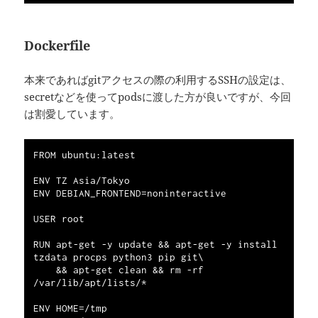
Dockerfile
本来であればgitアクセスの際の利用するSSHの設定は、
secretなどを使ってpodsに渡した方が良いですが、今回
は割愛しています。
FROM ubuntu:latest

ENV TZ Asia/Tokyo

ENV DEBIAN_FRONTEND=noninteractive

USER root

RUN apt-get -y update && apt-get -y install 
tzdata procps python3 pip git\

    && apt-get clean && rm -rf 
/var/lib/apt/lists/*

ENV HOME=/tmp
