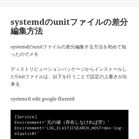
稿
テ
日:
ゴ
リ
systemdのunitファイルの差分
ー
編集方法
systemdのunitファイルの差分編集する方法を初めて知
ったのでメモ
ディストリビューションパッケージからインストールし
たUnitファイルは、以下を行うことで設定の上書きが出
来る
systemctl edit google-fluentd
[Service]

Environment='元の値（存在しなければ空）'

Environment='LOG_ELASTICSEARCH_HOST=dev-log-