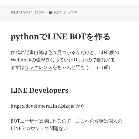
投
カ
2019年11月12日
GCP
,
インフラ
稿
テ
日:
ゴ
リ
pythonでLINE BOTを作る
ー
作成の記事自体は色々見つかるんだけど、LINE側の
Webhockの値が異なっていたりしたので自分メモ
まずは
リファレンス
をちゃんと読もう！（自戒）
LINE Developers
https://developers.line.biz/ja/
から
BOTユーザーは別に作るので、ここへの登録は個人の
LINEアカウントで問題ない