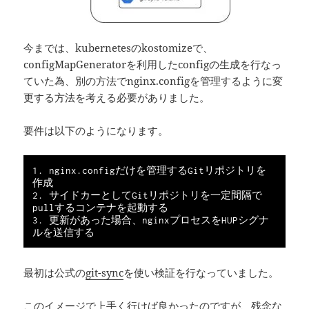
今までは、kubernetesのkostomizeで、
configMapGeneratorを利用したconfigの生成を行なっ
ていた為、別の方法でnginx.configを管理するように変
更する方法を考える必要がありました。
要件は以下のようになります。
1. nginx.configだけを管理するGitリポジトリを
作成

2. サイドカーとしてGitリポジトリを一定間隔で
pullするコンテナを起動する

3. 更新があった場合、nginxプロセスをHUPシグナ
最初は公式の
git-sync
を使い検証を行なっていました。
このイメージで上手く行けば良かったのですが、残念な