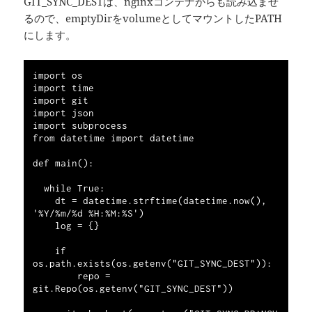
GIT_SYNC_DESTは、nginxコンテナからも読み込ませ
るので、emptyDirをvolumeとしてマウントしたPATH
にします。
import os

import time

import git

import json

import subprocess

from datetime import datetime

def main():

  while True:

    dt = datetime.strftime(datetime.now(), 
'%Y/%m/%d %H:%M:%S')

    log = {}

    if 
os.path.exists(os.getenv("GIT_SYNC_DEST")):

        repo = 
git.Repo(os.getenv("GIT_SYNC_DEST"))
