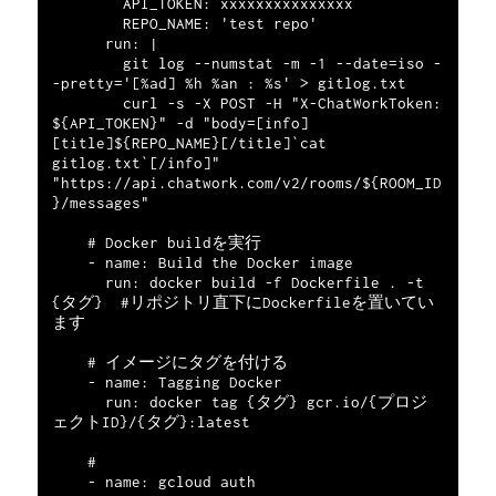
        API_TOKEN: xxxxxxxxxxxxxxx

        REPO_NAME: 'test repo'

      run: |

        git log --numstat -m -1 --date=iso -
-pretty='[%ad] %h %an : %s' > gitlog.txt

        curl -s -X POST -H "X-ChatWorkToken: 
${API_TOKEN}" -d "body=[info]
[title]${REPO_NAME}[/title]`cat 
gitlog.txt`[/info]" 
"https://api.chatwork.com/v2/rooms/${ROOM_ID
}/messages"

    # Docker buildを実行

    - name: Build the Docker image

      run: docker build -f Dockerfile . -t 
{タグ}  #リポジトリ直下にDockerfileを置いてい
ます

    # イメージにタグを付ける

    - name: Tagging Docker

      run: docker tag {タグ} gcr.io/{プロジ
ェクトID}/{タグ}:latest

    # 

    - name: gcloud auth
