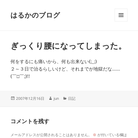
はるかのブログ
メニュ
ーとウ
ィジェ
ット
ぎっくり腰になってしまった。
何をするにも痛いから、何も出来ない(;_;)
２～３日で治るらしいけど、それまでが地獄だな……
(￣□￣;)!!
投
作
カ
2007年12月16日
jun
日記
稿
成
テ
日:
者
ゴ
リ
コメントを残す
ー
メールアドレスが公開されることはありません。
※
が付いている欄は