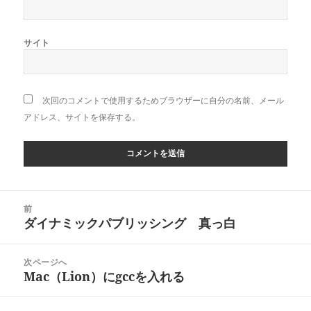
サイト
次回のコメントで使用するためブラウザーに自分の名前、メール
アドレス、サイトを保存する。
投
前
稿
ダイナミックパブリッシング 真っ白
前
ナ
の
ビ
投
次ページへ
ゲ
稿:
Mac（Lion）にgccを入れる
次
ー
の
シ
投