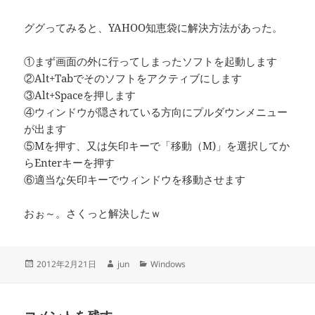
ググってみると、YAHOO知恵袋に解決方法があった。
①まず画面の外に行ってしまったソフトを起動します
②Alt+Tabでそのソフトをアクティブにします
③Alt+Spaceを押します
④ウィンドウが隠されている方向にプルダウンメニュー
が出ます
⑤Mを押す、又は矢印キーで「移動（M)」を選択してか
らEnterキーを押す
⑥適当な矢印キーでウィンドウを移動させます
おぉ～。さくっと解決したｗ
投
作
カ
2012年2月21日
jun
Windows
稿
成
テ
日:
者
ゴ
リ
ー