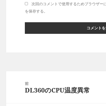
次回のコメントで使用するためブラウザー
を保存する。
投
稿
前
DL360のCPU温度異常
ナ
前
ビ
の
ゲ
投