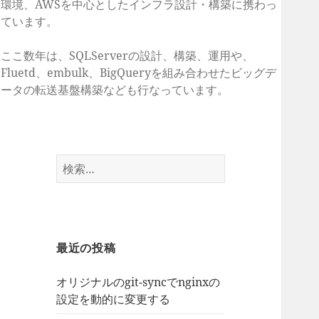
環境、AWSを中心としたインフラ設計・構築に携わっ
ています。
ここ数年は、SQLServerの設計、構築、運用や、
Fluetd、embulk、BigQueryを組み合わせたビッグデ
ータの転送基盤構築なども行なっています。
検
索:
最近の投稿
オリジナルのgit-syncでnginxの
設定を動的に変更する