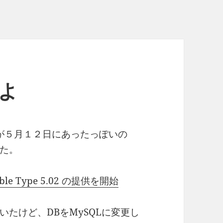
たよ
ースが５月１２日にあったっぽいの
た。
e Type 5.02 の提供を開始
していたけど、DBをMySQLに変更し