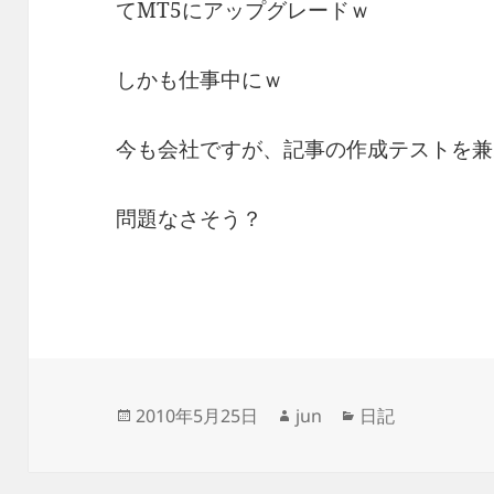
てMT5にアップグレードｗ
しかも仕事中にｗ
今も会社ですが、記事の作成テストを兼
問題なさそう？
投
作
カ
2010年5月25日
jun
日記
稿
成
テ
日:
者
ゴ
リ