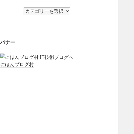
カ
テ
ゴ
リ
ー
バナー
にほんブログ村