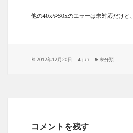
他の40xや50xのエラーは未対応だけ
投
作
カ
2012年12月20日
jun
未分類
稿
成
テ
日:
者
ゴ
リ
ー
コメントを残す