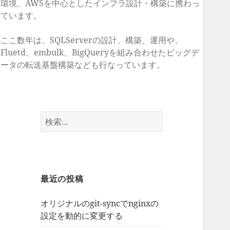
環境、AWSを中心としたインフラ設計・構築に携わっ
ています。
ここ数年は、SQLServerの設計、構築、運用や、
Fluetd、embulk、BigQueryを組み合わせたビッグデ
ータの転送基盤構築なども行なっています。
検
索:
最近の投稿
オリジナルのgit-syncでnginxの
設定を動的に変更する