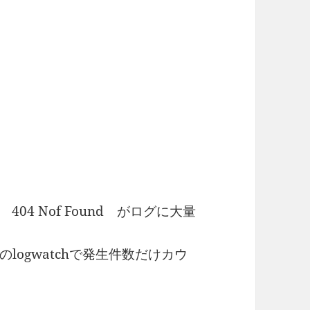
 404 Nof Found がログに大量
ogwatchで発生件数だけカウ