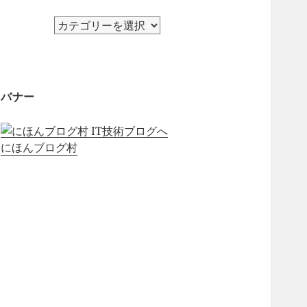
カ
テ
ゴ
リ
ー
バナー
にほんブログ村