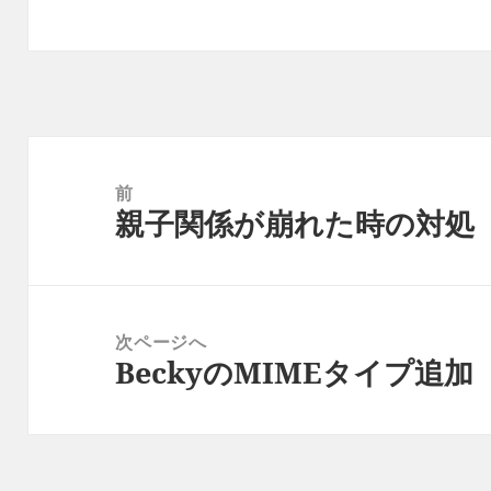
投
稿
前
親子関係が崩れた時の対処
ナ
前
ビ
の
ゲ
投
ー
稿:
次ページへ
シ
BeckyのMIMEタイプ追加
次
ョ
の
ン
投
稿: