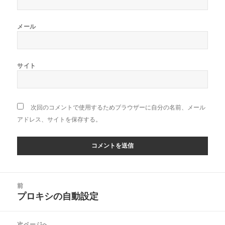
メール
サイト
次回のコメントで使用するためブラウザーに自分の名前、メール
アドレス、サイトを保存する。
投
前
稿
プロキシの自動設定
前
ナ
の
ビ
投
次ページへ