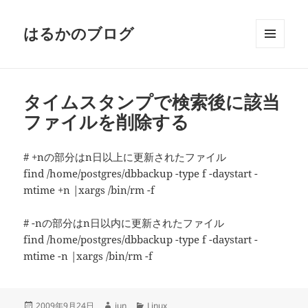
はるかのブログ
メニュ
ーとウ
ィジェ
ット
タイムスタンプで検索後に該当
ファイルを削除する
# +nの部分はn日以上に更新されたファイル
find /home/postgres/dbbackup -type f -daystart -
mtime +n |xargs /bin/rm -f
# -nの部分はn日以内に更新されたファイル
find /home/postgres/dbbackup -type f -daystart -
mtime -n |xargs /bin/rm -f
投
作
カ
2009年9月24日
jun
Linux