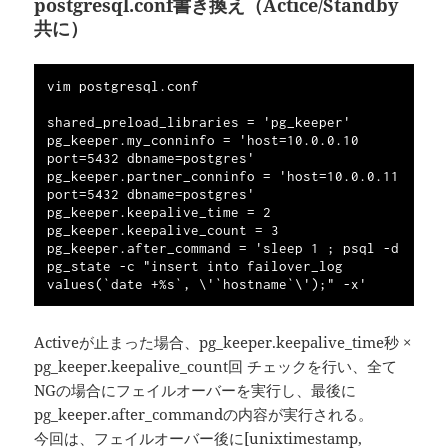
postgresql.conf書き換え（Actice/Standby
共に）
vim postgresql.conf

shared_preload_libraries = 'pg_keeper'

pg_keeper.my_conninfo = 'host=10.0.0.10 
port=5432 dbname=postgres'

pg_keeper.partner_conninfo = 'host=10.0.0.11 
port=5432 dbname=postgres'

pg_keeper.keepalive_time = 2

pg_keeper.keepalive_count = 3

pg_keeper.after_command = 'sleep 1 ; psql -d 
pg_state -c "insert into failover_log 
Activeが止まった場合、pg_keeper.keepalive_time秒 ×
pg_keeper.keepalive_count回 チェックを行い、全て
NGの場合にフェイルオーバーを実行し、最後に
pg_keeper.after_commandの内容が実行される。
今回は、フェイルオーバー後に[unixtimestamp,