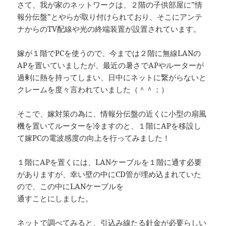
さて、我が家のネットワークは、２階の子供部屋に”情
報分伝盤”とやらが取り付けられており、そこにアンテ
ナからのTV配線や光の終端装置が設置されています。
嫁が１階でPCを使うので、今までは２階に無線LANの
APを置いていましたが、最近の暑さでAPやルーターが
過剰に熱を持ってしまい、日中にネットに繋がらないと
クレームを度々言われていました（＾＾；）
そこで、嫁対策の為に、情報分伝盤の近くに小型の扇風
機を置いてルーターを冷ますのと、１階にAPを移設し
て嫁PCの電波感度の向上を行ってみました！
１階にAPを置くには、LANケーブルを１階に通す必要
がありますが、幸い壁の中にCD管が埋め込まれていた
ので、この中にLANケーブルを
通すことにしました。
ネットで調べてみると、引込み線たる針金が必要らしい