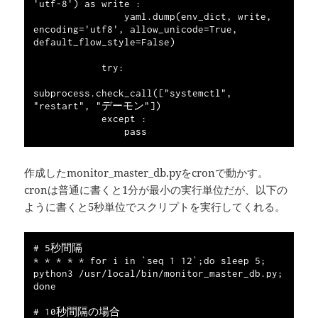
'utf-8') as write :

                yaml.dump(env_dict, write, 
encoding='utf8', allow_unicode=True, 
default_flow_style=False)

            try:

subprocess.check_call(["systemctl", 
"restart", "デーモン"])

            except :

作成したmonitor_master_db.pyをcronで動かす。
cronは普通に書くと1分が最小の実行単位だが、以下の
ように書くと5秒単位でスクリプトを実行してくれる。
# 5秒間隔

* * * * * for i in `seq 1 12`;do sleep 5; 
python3 /usr/local/bin/monitor_master_db.py; 
done

# 10秒間隔の場合
