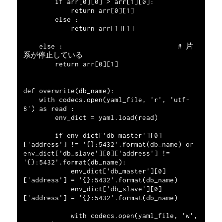
        if arr[0][0] > arr[1][0]:

            return arr[0][1]

        else :

            return arr[1][1]

    else :                             # 片
系が停止している

        return arr[0][1]

def overwrite(db_name):

    with codecs.open(yaml_file, 'r', 'utf-
8') as read :

        env_dict = yaml.load(read)

        if env_dict['db_master'][0]
['address'] != '{}:5432'.format(db_name) or 
env_dict['db_slave'][0]['address'] != 
'{}:5432'.format(db_name):

            env_dict['db_master'][0]
['address'] = '{}:5432'.format(db_name)

            env_dict['db_slave'][0]
['address'] = '{}:5432'.format(db_name)

            with codecs.open(yaml_file, 'w', 