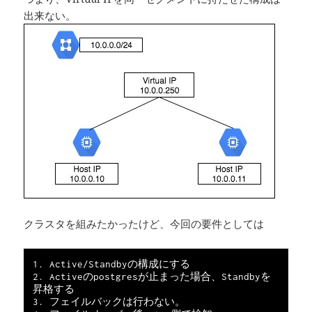
出来ない。
クラスタを組みたかったけど、今回の要件としては
1. Active/Standbyの構成にする

2. Activeのpostgresが止まった場合、Standbyを
昇格する

3. フェイルバックは行わない。
