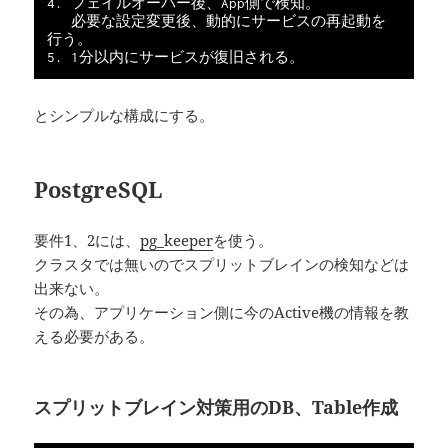
4. フェイルオーバー後、App側で検知。

   必要な設定変更後、動的にサービスの再起動を
行う。

とシンプルな構成にする。
PostgreSQL
要件1、2には、
pg_keeper
を使う。
クラスタでは無いのでスプリットブレインの検知などは
出来ない。
その為、アプリケーション側に今のActive機の情報を教
える必要がある。
スプリットブレイン対策用のDB、Table作成