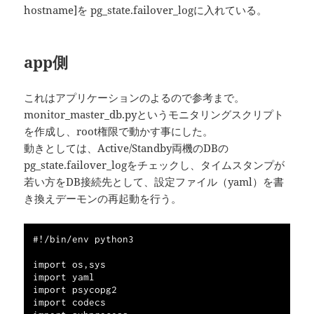
hostname]を pg_state.failover_logに入れている。
app側
これはアプリケーションのよるので参考まで。
monitor_master_db.pyというモニタリングスクリプト
を作成し、root権限で動かす事にした。
動きとしては、Active/Standby両機のDBの
pg_state.failover_logをチェックし、タイムスタンプが
若い方をDB接続先として、設定ファイル（yaml）を書
き換えデーモンの再起動を行う。
#!/bin/env python3

import os,sys

import yaml

import psycopg2

import codecs
