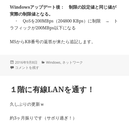
Windowsアップデート後： 制限の設定値と同じ値が
実際の制限値となる。
・ QoSを200MBps（204800 KBps）に制限 → ト
ラフィックが200MBps以下になる
MSからKB番号の返答が来たら追記します。
投
カ
2016年9月8日
Windows
,
ネットワーク
稿
windows2012のQoSが効かない場合の注意点 に
テ
コメントを残す
日:
ゴ
リ
ー
１階に有線LANを通す！
久しぶりの更新ｗ
約3ヶ月振りです（サボり過ぎ！）