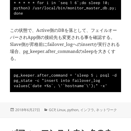
* * * * * for i in `seq 1 6`;do sleep 10; 
python3 /usr/local/bin/monitor_master_db.py; 
この状態で、Active側のDBを落として、フェイルオー
バーされApp側の接続先も変更される事を確認する。
Slave側が昇格前にfailover_logへのinsertが実行される
場合、pg_keeper.after_commandのsleepを大きくす
る。
pg_keeper.after_command = 'sleep 5 ; psql -d 
pg_state -c "insert into failover_log 
投
カ
2018年6月27日
GCP
,
Linux
,
python
,
インフラ
,
ネットワーク
稿
テ
日:
ゴ
リ
ー