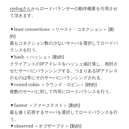
syslogさん
からロードバランサーの動作概要を引用させ
て頂きます。
▼least connections ＜リースト・コネクション＞ [動
的]
最もコネクション数の少ないサーバを選択してロードバ
ランスを行う。
▼hash ＜ハッシュ＞ [動的]
クライアントのIPアドレスをハッシュ値計算し、相対さ
せたサーバにバランシングする。つまりあるIPアドレス
のものは常にそのサーバにバランシングされる。
▼round robin ＜ラウンド・ロビン＞ [静的]
複数のサーバに対して均等にロードバランスを行う。
▼fastest ＜ファーステスト＞ [動的]
最も速く応答するサーバを選択してロードバランスを行
う。
▼observed ＜オブザーブド＞ [動的]