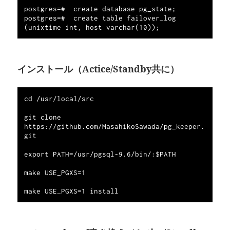
postgres=#  create database pg_state;

postgres=#  create table failover_log 
インストール（Actice/Standby共に）
cd /usr/local/src

git clone 
https://github.com/MasahikoSawada/pg_keeper.
git

export PATH=/usr/pgsql-9.6/bin/:$PATH

make USE_PGXS=1
