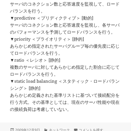
サーバのコネクション数と応答速度を監視して、ロード
バランスを行う。
▼predictive ＜プリディクティブ＞ [動的]
サーバのコネクション数と応答速度を監視し、各サーバ
のパフォーマンスを予測してロードバランスを行う。
▼priority ＜プライオリティ＞ [静的]
あらかじめ指定されたサーバグループ毎の優先度に応じ
てロードバランスを行う。
▼ratio ＜レシオ＞ [静的]
複数のサーバに対してあらかじめ指定した割合に応じて
ロードバランスを行う。
▼static load balancing ＜スタティック・ロードバラン
シング＞ [静的]
あらかじめ定義された基準リストに基づいて接続配分を
行う方式。その基準としては、現在のサーバ性能や現在
の接続負荷は考慮していない。
投
カ
ロードバランサーの動作 に
2009年12月9日
ネットワーク
コメントを残す