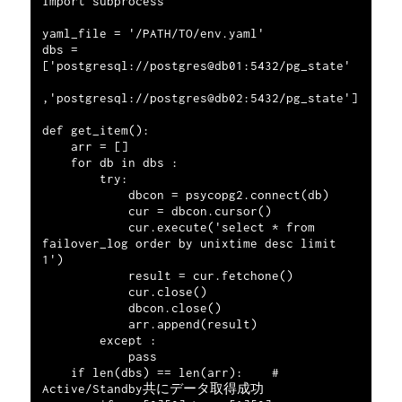
import subprocess

yaml_file = '/PATH/TO/env.yaml'

dbs = 
['postgresql://postgres@db01:5432/pg_state'

,'postgresql://postgres@db02:5432/pg_state']

def get_item():

    arr = []

    for db in dbs :

        try:

            dbcon = psycopg2.connect(db)

            cur = dbcon.cursor()

            cur.execute('select * from 
failover_log order by unixtime desc limit 
1')

            result = cur.fetchone()

            cur.close()

            dbcon.close()

            arr.append(result)

        except :

            pass

    if len(dbs) == len(arr):    # 
Active/Standby共にデータ取得成功
