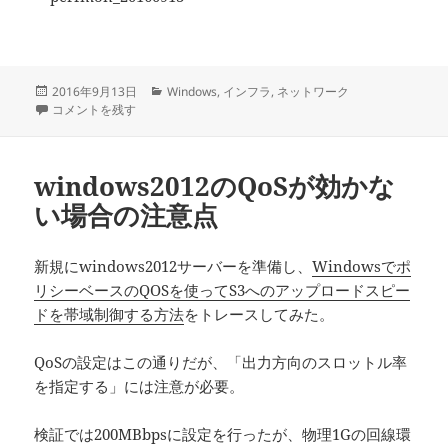
投
カ
2016年9月13日
Windows
,
インフラ
,
ネットワーク
稿
パフォーマンスカウンタのネットワークのスケール に
テ
コメントを残す
日:
ゴ
リ
ー
windows2012のQoSが効かな
い場合の注意点
新規にwindows2012サーバーを準備し、
Windowsでポ
リシーベースのQOSを使ってS3へのアップロードスピー
ドを帯域制御する方法
をトレースしてみた。
QoSの設定はこの通りだが、「出力方向のスロットル率
を指定する」には注意が必要。
検証では200MBbpsに設定を行ったが、物理1Gの回線環