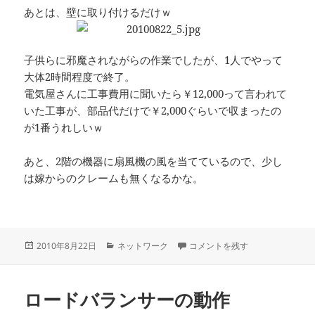
あとは、壁に取り付けるだけｗ
子供らに邪魔されながらの作業でしたが、1人でやって
大体2時間程度で終了。
電気屋さんに工事費用に聞いたら￥12,000って言われて
いた工事が、部品代だけで￥2,000ぐらいで収まったの
が1番うれしいｗ
あと、2階の機器に扇風機の風を当てているので、少し
は嫁からのクレームも無くなるかな。
投
カ
１階に有線LANを通す！ に
2010年8月22日
ネットワーク
コメントを残す
稿
テ
日:
ゴ
リ
ロードバランサーの動作
ー