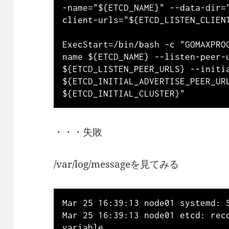
-name="${ETCD_NAME}" --data-dir=
client-urls="${ETCD_LISTEN_CLIENT
ExecStart=/bin/bash -c "GOMAXPRO
name ${ETCD_NAME} --listen-peer-u
${ETCD_LISTEN_PEER_URLS} --initia
${ETCD_INITIAL_ADVERTISE_PEER_URL
・・・失敗
/var/log/messageを見てみる
Mar 25 16:39:13 node01 systemd: S
Mar 25 16:39:13 node01 etcd: reco
variable 