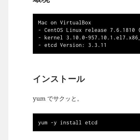
Mac on VirtualBox

- CentOS Linux release 7.6.1810 (
- kernel 3.10.0-957.10.1.el7.x86_
インストール
yum でサクッと。