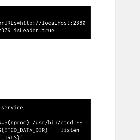
rURLs=http://localhost:2380 
service

S=$(nproc) /usr/bin/etcd --
${ETCD_DATA_DIR}" --listen-