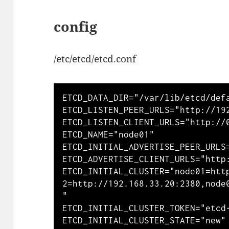
config
/etc/etcd/etcd.conf
ETCD_DATA_DIR="/var/lib/etcd/defa
ETCD_LISTEN_PEER_URLS="http://192
ETCD_LISTEN_CLIENT_URLS="http://0
ETCD_NAME="node01"

ETCD_INITIAL_ADVERTISE_PEER_URLS=
ETCD_ADVERTISE_CLIENT_URLS="http:
ETCD_INITIAL_CLUSTER="node01=htt
2=http://192.168.33.20:2380,node
"

ETCD_INITIAL_CLUSTER_TOKEN="etcd-