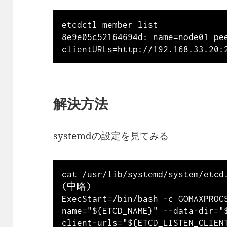
etcdctl member list

8e9e05c52164694d: name=node01 pee
解決方法
systemdの設定を見てみる
cat /usr/lib/systemd/system/etcd.
(中略)

ExecStart=/bin/bash -c GOMAXPROC
name="${ETCD_NAME}" --data-dir="