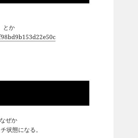
とか
02f98bd9b153d22e50c
なぜか
0 とボッチ状態になる。