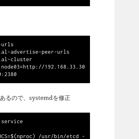
urls 
al-advertise-peer-urls 
al-cluster 
,node03=http://192.168.33.30
るので、systemdを修正
service

OCS=$(nproc) /usr/bin/etcd -