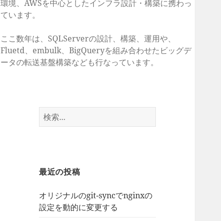
環境、AWSを中心としたインフラ設計・構築に携わっ
ています。
ここ数年は、SQLServerの設計、構築、運用や、
Fluetd、embulk、BigQueryを組み合わせたビッグデ
ータの転送基盤構築なども行なっています。
検
索:
最近の投稿
オリジナルのgit-syncでnginxの
設定を動的に変更する