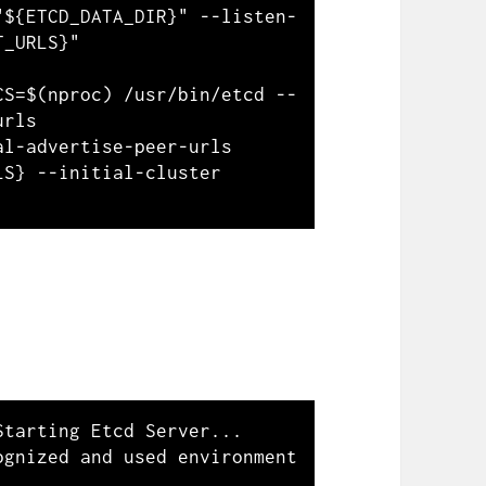
"${ETCD_DATA_DIR}" --listen-
_URLS}"

CS=$(nproc) /usr/bin/etcd --
rls 
l-advertise-peer-urls 
S} --initial-cluster 
tarting Etcd Server...

gnized and used environment 