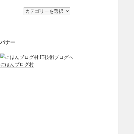
カ
テ
ゴ
リ
ー
バナー
にほんブログ村