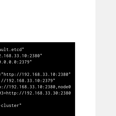
ult.etcd"

.168.33.10:2380"

.0.0.0:2379"

"http://192.168.33.10:2380"

//192.168.33.10:2379"

p://192.168.33.10:2380,node0
03=http://192.168.33.30:2380
cluster"
