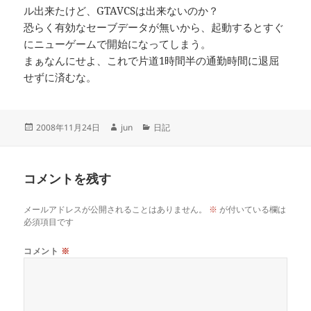
ル出来たけど、GTAVCSは出来ないのか？
恐らく有効なセーブデータが無いから、起動するとすぐ
にニューゲームで開始になってしまう。
まぁなんにせよ、これで片道1時間半の通勤時間に退屈
せずに済むな。
投
作
カ
2008年11月24日
jun
日記
稿
成
テ
日:
者
ゴ
リ
コメントを残す
ー
メールアドレスが公開されることはありません。
※
が付いている欄は
必須項目です
コメント
※