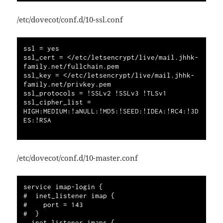
/etc/dovecot/conf.d/10-ssl.conf
ssl = yes

ssl_cert = </etc/letsencrypt/live/mail.jhhk-
family.net/fullchain.pem

ssl_key = </etc/letsencrypt/live/mail.jhhk-
family.net/privkey.pem

ssl_protocols = !SSLv2 !SSLv3 !TLSv1

ssl_cipher_list = 
HIGH:MEDIUM:!aNULL:!MD5:!SEED:!IDEA:!RC4:!3D
ES:!RSA

/etc/dovecot/conf.d/10-master.conf
service imap-login {

#  inet_listener imap {

#    port = 143

#  }

  inet_listener imaps {
