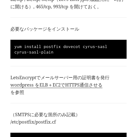
に開ける）, 465/tcp, 993/tcp を開けておく。
必要なパッケージをインストール
yum install postfix dovecot cyrus-sasl 
LetsEncryptでメールサーバー用の証明書を発行
wordpress をELB＋EC2でHTTPS通信させる
を参照
（SMTPSに必要な箇所のみ記載）
/etc/postfix/postfix.cf