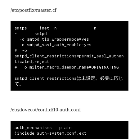
/etc/postfix/master.cf
smtps     inet  n       -       n       -       
-       smtpd

  -o smtpd_tls_wrappermode=yes

  -o smtpd_sasl_auth_enable=yes

#  -o 
smtpd_client_restrictions=permit_sasl_authen
ticated,reject

#  -o milter_macro_daemon_name=ORIGINATING

smtpd_client_restrictionsは未設定。必要に応じ
/etc/dovecot/conf.d/10-auth.conf
auth_mechanisms = plain
