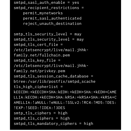
smtpd_sasl_auth_enable = yes

smtpd_recipient_restrictions =

    permit_mynetworks

    permit_sasl_authenticated

    reject_unauth_destination

smtp_tls_security_level = may

smtpd_tls_security_level = may

smtpd_tls_cert_file = 
/etc/letsencrypt/live/mail.jhhk-
family.net/fullchain.pem

smtpd_tls_key_file = 
/etc/letsencrypt/live/mail.jhhk-
family.net/privkey.pem

smtpd_tls_session_cache_database = 
btree:/var/lib/postfix/smtpd_scache

tls_high_cipherlist = 
kEECDH:+kEECDH+SHA:kEDH:+kEDH+SHA:+kEDH+CAME
LLIA:kECDH:+kECDH+SHA:kRSA:+kRSA+SHA:+kRSA+C
AMELLIA:!aNULL:!eNULL:!SSLv2:!RC4:!MD5:!DES:
!EXP:!SEED:!IDEA:!3DES

smtp_tls_ciphers = high

smtpd_tls_ciphers = high
