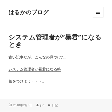
はるかのブログ
メニュ
ーとウ
ィジェ
ット
システム管理者が”暴君”になる
とき
古い記事だが、こんなの見つけた。
システム管理者が暴君になる時
気をつけよう・・・。
投
作
カ
2010年2月8日
jun
日記
稿
成
テ