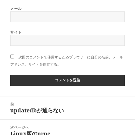
メール
サイト
次回のコメントで使用するためブラウザーに自分の名前、メール
アドレス、サイトを保存する。
投
前
稿
updatedbが通らない
前
ナ
の
ビ
投
次ページへ
ゲ
稿:
Linux版のnrpe
次