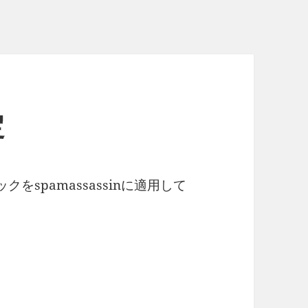
定
をspamassassinに適用して