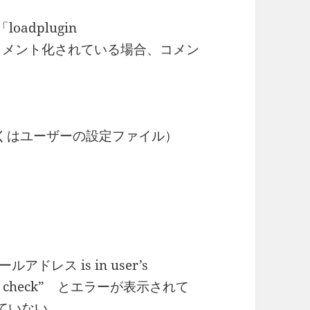
、「loadplugin
::SPF」がコメント化されている場合、コメン
l.cf（もしくはユーザーの設定ファイル）
。
ールアドレス is in user’s
d SPF check” とエラーが表示されて
ていない。