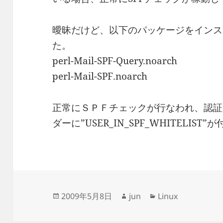
曖昧だけど、以下のパッケージをインス
た。
perl-Mail-SPF-Query.noarch
perl-Mail-SPF.noarch
正常にＳＰＦチェックが行なわれ、認証された
ダーに”USER_IN_SPF_WHITELIST
投
作
カ
2009年5月8日
jun
Linux
稿
成
テ
日:
者
ゴ