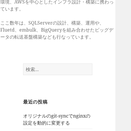
環境、AWSを中心としたインフラ設計・構築に携わっ
ています。
ここ数年は、SQLServerの設計、構築、運用や、
Fluetd、embulk、BigQueryを組み合わせたビッグデ
ータの転送基盤構築なども行なっています。
検
索:
最近の投稿
オリジナルのgit-syncでnginxの
設定を動的に変更する