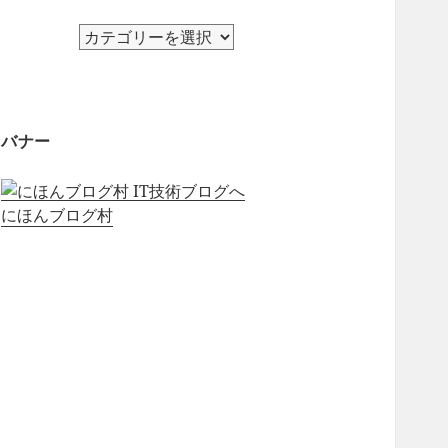
カ
テ
ゴ
リ
ー
バナー
にほんブログ村