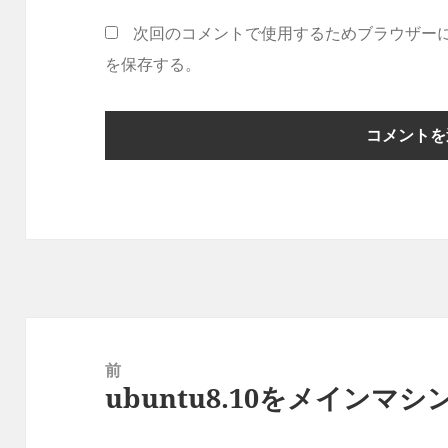
次回のコメントで使用するためブラウザー
を保存する。
投
稿
前
ubuntu8.10をメイン
ナ
前
ビ
の